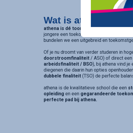
Wat is athena?
athena is dé toonaangevende secundaire
jongere een toekomstgarantie biedt. Op v
bundelen we een uitgebreid en toekomstge
Of je nu droomt van verder studeren in hog
doorstroomfinaliteit
/ ASO) of direct een
arbeidsfinaliteit / BSO
), bij athena vind j
diegenen die daarin hun opties openhouden
dubbele finaliteit
(TSO) de perfecte balan
athena is de kwalitatieve school die een
st
opleiding
en een
gegarandeerde toeko
perfecte pad bij athena.