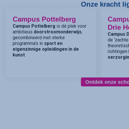
Onze kracht li
Campus Pottelberg
Camp
Campus Pottelberg
is dé plek voor
Drie H
ambitieus
doorstroomonderwijs
,
Campus D
gecombineerd met sterke
de ‘zachte
programma’s in
sport en
theoretisc
eigenzinnige opleidingen in de
richtingen
kunst
.
verzorgin
Ontdek onze sch