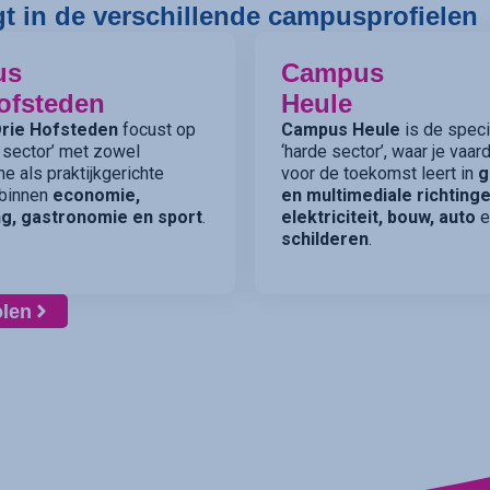
gt in de verschillende campusprofielen
us
Campus
ofsteden
Heule
rie Hofsteden
focust op
Campus Heule
is de specia
 sector’ met zowel
‘harde sector’, waar je vaa
he als praktijkgerichte
voor de toekomst leert in
g
 binnen
economie,
en multimediale richtinge
g, gastronomie en sport
.
elektriciteit, bouw, auto
e
schilderen
.
olen