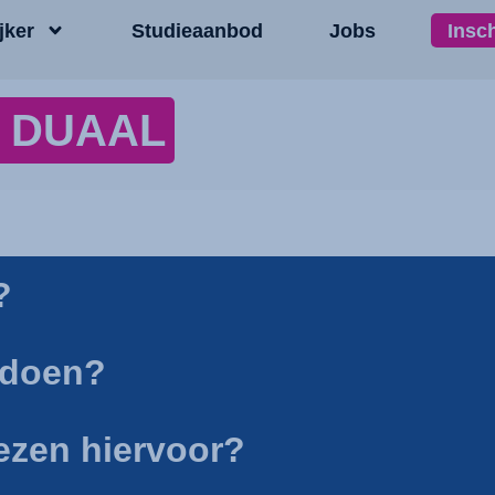
jker
Studieaanbod
Jobs
Insc
w DUAAL
?
e doen?
iezen hiervoor?