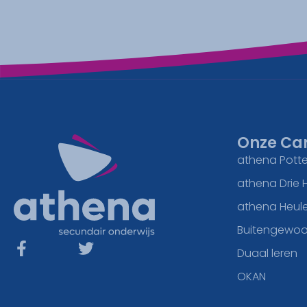
Onze Ca
athena Potte
athena Drie 
athena Heul
Buitengewoo
Duaal leren
OKAN