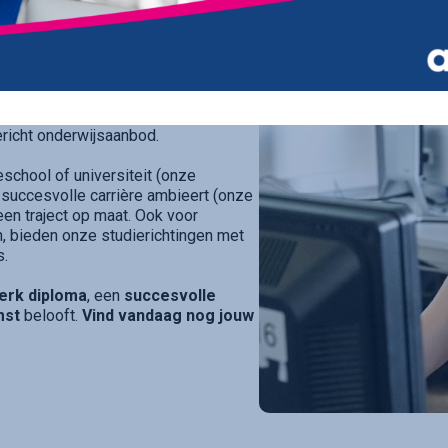
 school in Kortrijk
die elke
ier gespecialiseerde campussen
richt onderwijsaanbod.
eschool of universiteit (onze
 succesvolle carrière ambieert (onze
e een traject op maat. Ook voor
, bieden onze studierichtingen met
s.
erk diploma
, een
succesvolle
mst
belooft.
Vind vandaag nog jouw