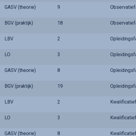
GASV (theorie)
9
Observatie
BGV (praktijk)
18
Observatie
LBV
2
Opleidings
LO
3
Opleidings
GASV (theorie)
8
Opleidings
BGV (praktijk)
19
Opleidings
LBV
2
Kwalificati
LO
3
Kwalificati
GASV (theorie)
8
Kwalificati