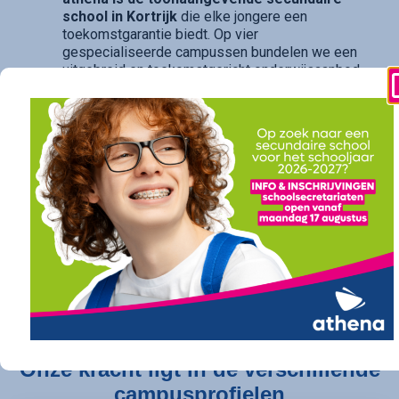
school in Kortrijk
die elke jongere een
toekomstgarantie biedt. Op vier
gespecialiseerde campussen bundelen we een
uitgebreid en toekomstgericht onderwijsaanbod.
Of je nu droomt van verder studeren in
hogeschool of universiteit (onze
doorstroomfinaliteit
/ ASO) of direct een
succesvolle carrière ambieert (onze
arbeidsfinaliteit / BSO
), bij athena vind je een
traject op maat. Ook voor diegenen die daarin hun
opties openhouden, bieden onze studierichtingen
met
dubbele finaliteit
(TSO) de perfecte balans.
athena is de kwalitatieve school die een
sterk
diploma
, een
succesvolle opleiding
en een
gegarandeerde toekomst
belooft.
Vind
vandaag nog jouw perfecte pad bij athena.
Onze kracht ligt in de verschillende
campusprofielen