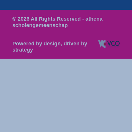
© 2026 All Rights Reserved - athena
scholengemeenschap
Powered by design, driven by
strategy