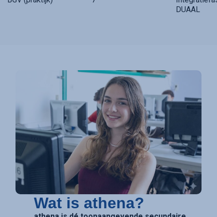
DUAAL
Wat is athena?
athena is dé toonaangevende secundaire