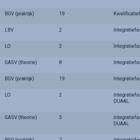
BGV (praktijk)
19
Kwalificati
LBV
2
Integratief
LO
3
Integratief
GASV (theorie)
8
Integratief
BGV (praktijk)
19
Integratief
LO
2
Integratief
DUAAL
GASV (theorie)
5
Integratief
DUAAL
BGV (praktijk)
7
Integratief