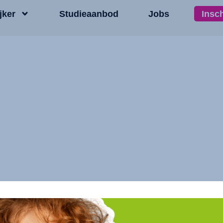
jker
Studieaanbod
Jobs
Insc