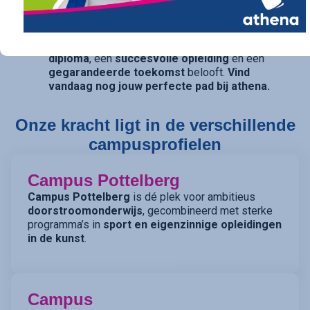
opties openhouden, bieden onze studierichtingen
met
dubbele finaliteit
(TSO) de perfecte balans.
athena is de kwalitatieve school die een
sterk
diploma
, een
succesvolle opleiding
en een
gegarandeerde toekomst
belooft.
Vind
vandaag nog jouw perfecte pad bij athena.
Onze kracht ligt in de verschillende
campusprofielen
Campus Pottelberg
Campus Pottelberg
is dé plek voor ambitieus
doorstroomonderwijs
, gecombineerd met sterke
programma’s in
sport en eigenzinnige opleidingen
in de kunst
.
Campus