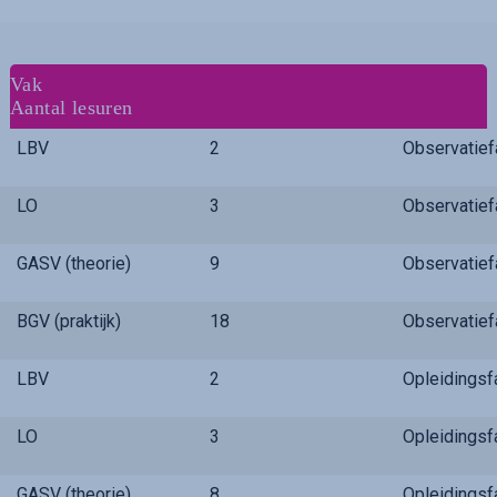
Vak
Aantal lesuren
LBV
2
Observatie
LO
3
Observatie
GASV (theorie)
9
Observatie
BGV (praktijk)
18
Observatie
LBV
2
Opleidings
LO
3
Opleidings
GASV (theorie)
8
Opleidings