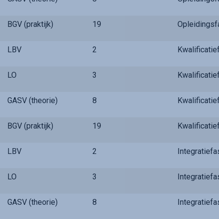
BGV (praktijk)
19
Opleidings
LBV
2
Kwalificati
LO
3
Kwalificati
GASV (theorie)
8
Kwalificati
BGV (praktijk)
19
Kwalificati
LBV
2
Integratief
LO
3
Integratief
GASV (theorie)
8
Integratief