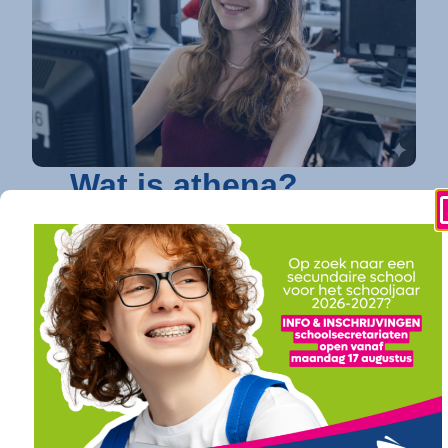
Wat is athena?
athena is dé toonaangevende secundaire
school in Kortrijk
die elke jongere een
toekomstgarantie biedt. Op vier
gespecialiseerde campussen bundelen we een
uitgebreid en toekomstgericht onderwijsaanbod.
Of je nu droomt van verder studeren in
hogeschool of universiteit (onze
doorstroomfinaliteit
/ ASO) of direct een
succesvolle carrière ambieert (onze
arbeidsfinaliteit / BSO
), bij athena vind je een
traject op maat. Ook voor diegenen die daarin hun