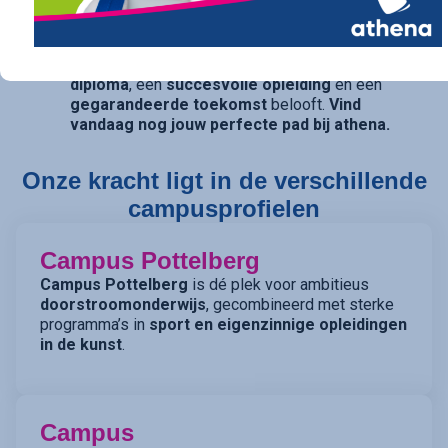
opties openhouden, bieden onze studierichtingen
met
dubbele finaliteit
(TSO) de perfecte balans.
athena is de kwalitatieve school die een
sterk
diploma
, een
succesvolle opleiding
en een
gegarandeerde toekomst
belooft.
Vind
vandaag nog jouw perfecte pad bij athena.
Onze kracht ligt in de verschillende
campusprofielen
Campus Pottelberg
Campus Pottelberg
is dé plek voor ambitieus
doorstroomonderwijs
, gecombineerd met sterke
programma’s in
sport en eigenzinnige opleidingen
in de kunst
.
Campus