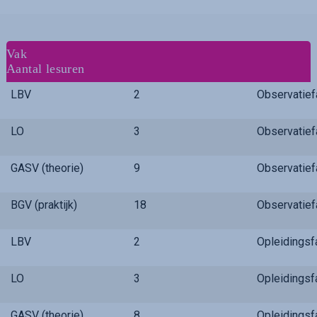
Vak
Aantal lesuren
LBV
2
Observatie
LO
3
Observatie
GASV (theorie)
9
Observatie
BGV (praktijk)
18
Observatie
LBV
2
Opleidings
LO
3
Opleidings
GASV (theorie)
8
Opleidings