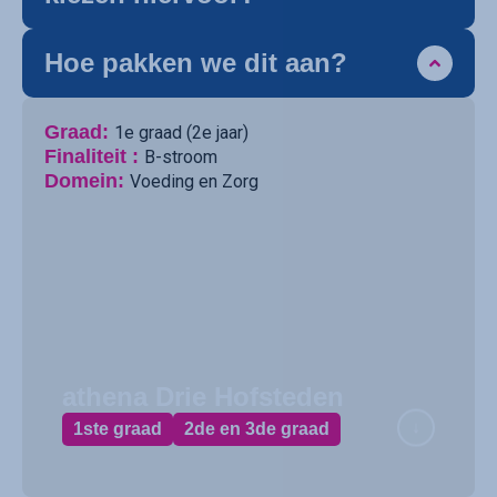
Hoe pakken we dit aan?
Graad:
1e graad (2e jaar)
Finaliteit :
B-stroom
Domein:
Voeding en Zorg
athena Drie Hofsteden
1ste graad
2de en 3de graad