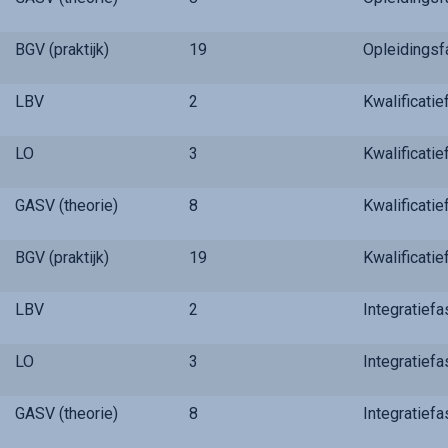
BGV (praktijk)
19
Opleidings
LBV
2
Kwalificati
LO
3
Kwalificati
GASV (theorie)
8
Kwalificati
BGV (praktijk)
19
Kwalificati
LBV
2
Integratief
LO
3
Integratief
GASV (theorie)
8
Integratief