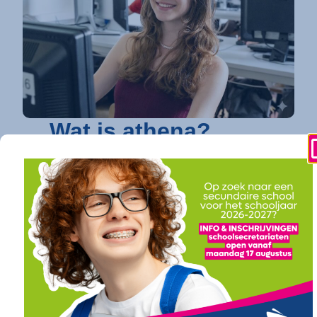
Wat is athena?
athena is dé toonaangevende secundaire
school in Kortrijk
die elke jongere een
toekomstgarantie biedt. Op vier
gespecialiseerde campussen bundelen we een
uitgebreid en toekomstgericht onderwijsaanbod.
Of je nu droomt van verder studeren in
hogeschool of universiteit (onze
doorstroomfinaliteit
/ ASO) of direct een
succesvolle carrière ambieert (onze
arbeidsfinaliteit / BSO
), bij athena vind je een
traject op maat. Ook voor diegenen die daarin hun