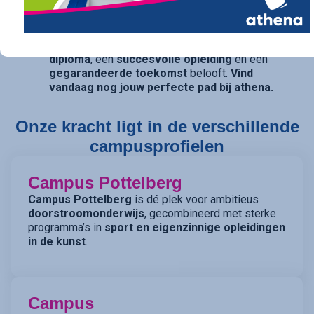
opties openhouden, bieden onze studierichtingen
met
dubbele finaliteit
(TSO) de perfecte balans.
athena is de kwalitatieve school die een
sterk
diploma
, een
succesvolle opleiding
en een
gegarandeerde toekomst
belooft.
Vind
vandaag nog jouw perfecte pad bij athena.
Onze kracht ligt in de verschillende
campusprofielen
Campus Pottelberg
Campus Pottelberg
is dé plek voor ambitieus
doorstroomonderwijs
, gecombineerd met sterke
programma’s in
sport en eigenzinnige opleidingen
in de kunst
.
Campus