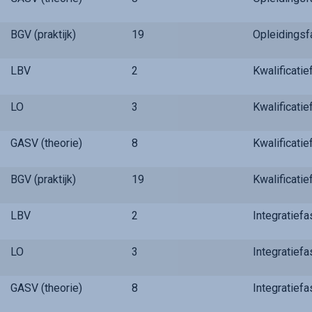
BGV (praktijk)
19
Opleidings
LBV
2
Kwalificati
LO
3
Kwalificati
GASV (theorie)
8
Kwalificati
BGV (praktijk)
19
Kwalificati
LBV
2
Integratief
LO
3
Integratief
GASV (theorie)
8
Integratief