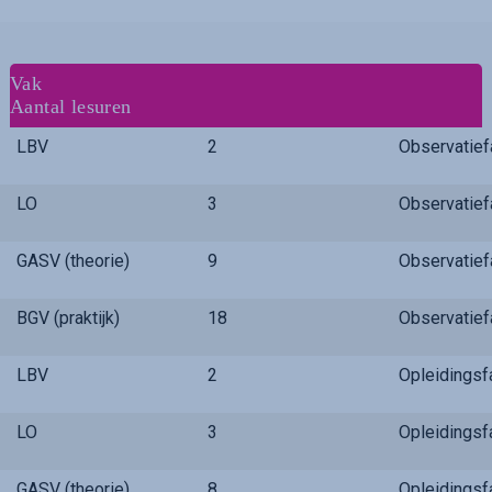
Vak
Aantal lesuren
LBV
2
Observatie
LO
3
Observatie
GASV (theorie)
9
Observatie
BGV (praktijk)
18
Observatie
LBV
2
Opleidings
LO
3
Opleidings
GASV (theorie)
8
Opleidings