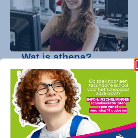
Wat is athena?
athena is dé toonaangevende secundaire
school in Kortrijk
die elke jongere een
toekomstgarantie biedt. Op vier
gespecialiseerde campussen bundelen we een
uitgebreid en toekomstgericht onderwijsaanbod.
Of je nu droomt van verder studeren in
hogeschool of universiteit (onze
doorstroomfinaliteit
/ ASO) of direct een
succesvolle carrière ambieert (onze
arbeidsfinaliteit / BSO
), bij athena vind je een
traject op maat. Ook voor diegenen die daarin hun