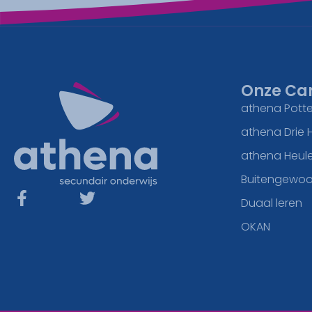
Onze Ca
athena Potte
athena Drie 
athena Heul
Buitengewoo
Duaal leren
OKAN