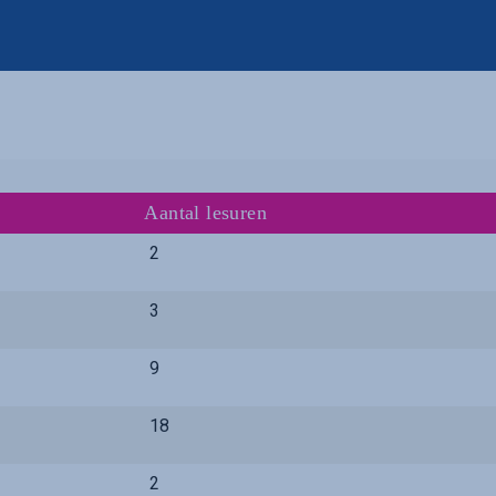
Aantal lesuren
2
3
9
18
2