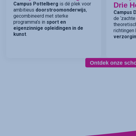
Campus Pottelberg
is dé plek voor
Drie H
ambitieus
doorstroomonderwijs
,
Campus D
gecombineerd met sterke
de ‘zachte
programma’s in
sport en
theoretisc
eigenzinnige opleidingen in de
richtingen
kunst
.
verzorgin
Ontdek onze sch