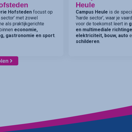
ofsteden
Heule
rie Hofsteden
focust op
Campus Heule
is de specia
 sector’ met zowel
‘harde sector’, waar je vaa
he als praktijkgerichte
voor de toekomst leert in
g
 binnen
economie,
en multimediale richtinge
g, gastronomie en sport
.
elektriciteit, bouw, auto
e
schilderen
.
olen