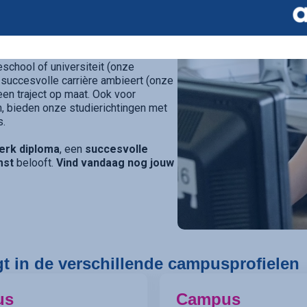
 school in Kortrijk
die elke
ier gespecialiseerde campussen
richt onderwijsaanbod.
eschool of universiteit (onze
 succesvolle carrière ambieert (onze
e een traject op maat. Ook voor
, bieden onze studierichtingen met
s.
erk diploma
, een
succesvolle
mst
belooft.
Vind vandaag nog jouw
gt in de verschillende campusprofielen
us
Campus