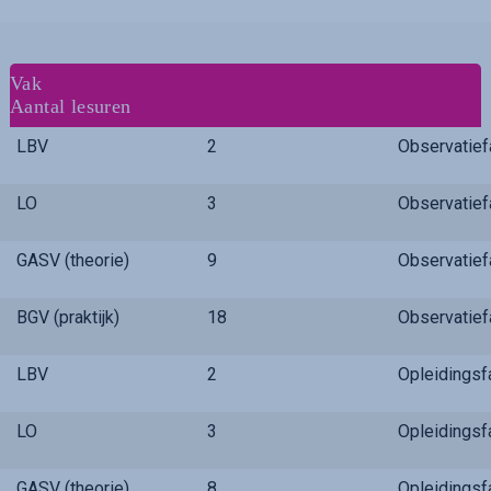
Vak
Aantal lesuren
LBV
2
Observatie
LO
3
Observatie
GASV (theorie)
9
Observatie
BGV (praktijk)
18
Observatie
LBV
2
Opleidings
LO
3
Opleidings
GASV (theorie)
8
Opleidings