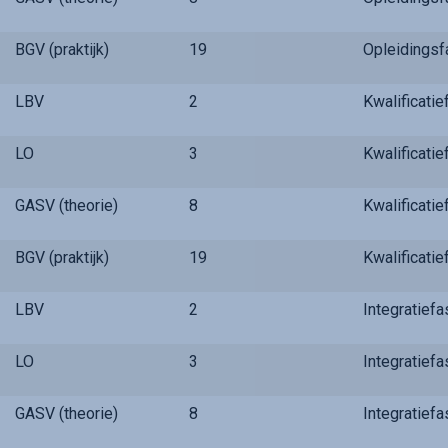
BGV (praktijk)
19
Opleidings
LBV
2
Kwalificati
LO
3
Kwalificati
GASV (theorie)
8
Kwalificati
BGV (praktijk)
19
Kwalificati
LBV
2
Integratief
LO
3
Integratief
GASV (theorie)
8
Integratief