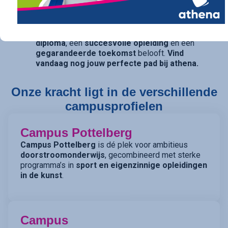
opties openhouden, bieden onze studierichtingen
met
dubbele finaliteit
(TSO) de perfecte balans.
athena is de kwalitatieve school die een
sterk
diploma
, een
succesvolle opleiding
en een
gegarandeerde toekomst
belooft.
Vind
vandaag nog jouw perfecte pad bij athena.
Onze kracht ligt in de verschillende
campusprofielen
Campus Pottelberg
Campus Pottelberg
is dé plek voor ambitieus
doorstroomonderwijs
, gecombineerd met sterke
programma’s in
sport en eigenzinnige opleidingen
in de kunst
.
Campus