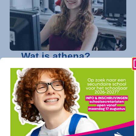
Wat is athena?
athena is dé toonaangevende secundaire
school in Kortrijk
die elke jongere een
toekomstgarantie biedt. Op vier
gespecialiseerde campussen bundelen we een
uitgebreid en toekomstgericht onderwijsaanbod.
Of je nu droomt van verder studeren in
hogeschool of universiteit (onze
doorstroomfinaliteit
/ ASO) of direct een
succesvolle carrière ambieert (onze
arbeidsfinaliteit / BSO
), bij athena vind je een
traject op maat. Ook voor diegenen die daarin hun