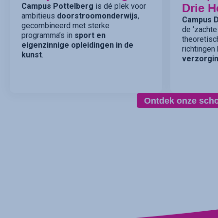
Campus Pottelberg
is dé plek voor
Drie H
ambitieus
doorstroomonderwijs
,
Campus D
gecombineerd met sterke
de ‘zachte
programma’s in
sport en
theoretisc
eigenzinnige opleidingen in de
richtingen
kunst
.
verzorgin
Ontdek onze sch