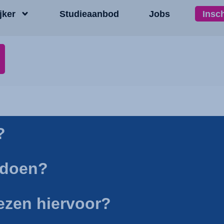
jker
Studieaanbod
Jobs
Insc
n
?
e doen?
iezen hiervoor?