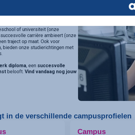
 school in Kortrijk
die elke
ier gespecialiseerde campussen
richt onderwijsaanbod.
eschool of universiteit (onze
 succesvolle carrière ambieert (onze
e een traject op maat. Ook voor
, bieden onze studierichtingen met
s.
erk diploma
, een
succesvolle
mst
belooft.
Vind vandaag nog jouw
gt in de verschillende campusprofielen
us
Campus