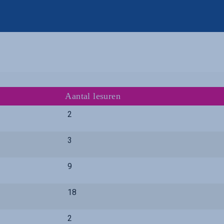
Aantal lesuren
2
3
9
18
2