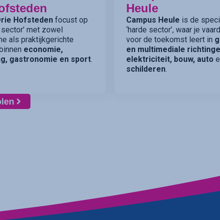
ofsteden
Heule
rie Hofsteden
focust op
Campus Heule
is de specia
 sector’ met zowel
‘harde sector’, waar je vaa
he als praktijkgerichte
voor de toekomst leert in
g
 binnen
economie,
en multimediale richtinge
g, gastronomie en sport
.
elektriciteit, bouw, auto
e
schilderen
.
olen