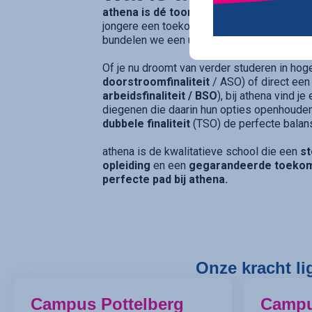
athena is dé toonaangevende secundaire
jongere een toekomstgarantie biedt. Op v
bundelen we een uitgebreid en toekomstge
Of je nu droomt van verder studeren in hog
doorstroomfinaliteit
/ ASO) of direct een
arbeidsfinaliteit / BSO
), bij athena vind j
diegenen die daarin hun opties openhouden
dubbele finaliteit
(TSO) de perfecte balan
athena is de kwalitatieve school die een
st
opleiding
en een
gegarandeerde toeko
perfecte pad bij athena.
Onze kracht li
Campus Pottelberg
Camp