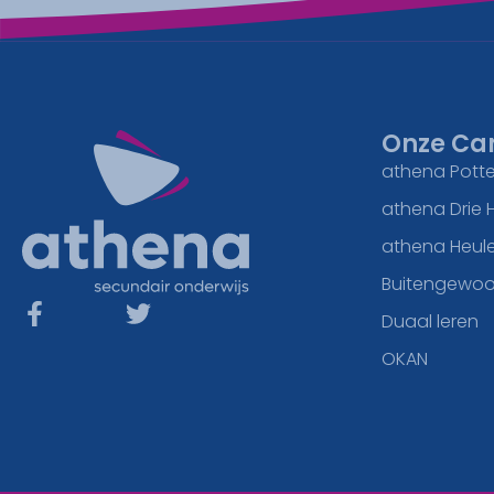
Onze Ca
athena Potte
athena Drie 
athena Heul
Buitengewoo
Duaal leren
OKAN