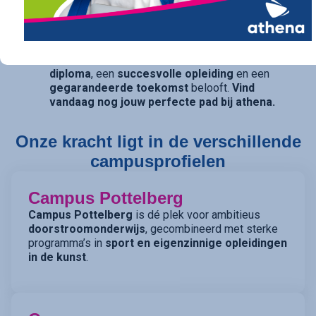
traject op maat. Ook voor diegenen die daarin hun
opties openhouden, bieden onze studierichtingen
met
dubbele finaliteit
(TSO) de perfecte balans.
athena is de kwalitatieve school die een
sterk
diploma
, een
succesvolle opleiding
en een
gegarandeerde toekomst
belooft.
Vind
vandaag nog jouw perfecte pad bij athena.
Onze kracht ligt in de verschillende
campusprofielen
Campus Pottelberg
Campus Pottelberg
is dé plek voor ambitieus
doorstroomonderwijs
, gecombineerd met sterke
programma’s in
sport en eigenzinnige opleidingen
in de kunst
.