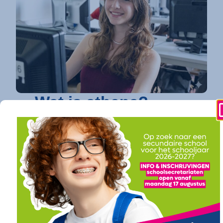
Wat is athena?
athena is dé toonaangevende secundaire
school in Kortrijk
die elke jongere een
toekomstgarantie biedt. Op vier
gespecialiseerde campussen bundelen we een
uitgebreid en toekomstgericht onderwijsaanbod.
Of je nu droomt van verder studeren in
hogeschool of universiteit (onze
doorstroomfinaliteit
/ ASO) of direct een
succesvolle carrière ambieert (onze
arbeidsfinaliteit / BSO
), bij athena vind je een