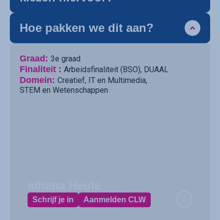
Hoe pakken we dit aan?
Graad:
3e graad
Finaliteit :
Arbeidsfinaliteit (BSO)
,
DUAAL
Domein:
Creatief
,
IT en Multimedia
,
STEM en Wetenschappen
athena Heule
Schrijf je in
Aanmelden CLW