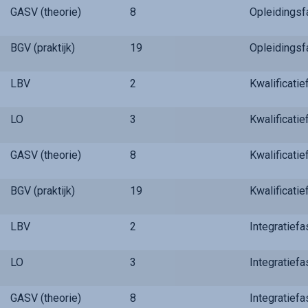
GASV (theorie)
8
Opleidings
BGV (praktijk)
19
Opleidings
LBV
2
Kwalificati
LO
3
Kwalificati
GASV (theorie)
8
Kwalificati
BGV (praktijk)
19
Kwalificati
LBV
2
Integratief
LO
3
Integratief
GASV (theorie)
8
Integratief