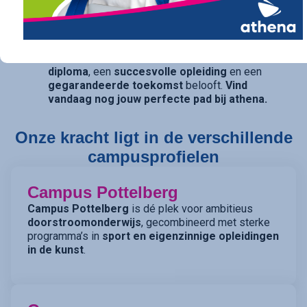
traject op maat. Ook voor diegenen die daarin hun
opties openhouden, bieden onze studierichtingen
met
dubbele finaliteit
(TSO) de perfecte balans.
athena is de kwalitatieve school die een
sterk
diploma
, een
succesvolle opleiding
en een
gegarandeerde toekomst
belooft.
Vind
vandaag nog jouw perfecte pad bij athena.
Onze kracht ligt in de verschillende
campusprofielen
Campus Pottelberg
Campus Pottelberg
is dé plek voor ambitieus
doorstroomonderwijs
, gecombineerd met sterke
programma’s in
sport en eigenzinnige opleidingen
in de kunst
.