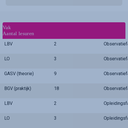
Vak
Aantal lesuren
LBV
2
Observatie
LO
3
Observatie
GASV (theorie)
9
Observatie
BGV (praktijk)
18
Observatie
LBV
2
Opleidings
LO
3
Opleidings