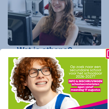
Wat is athena?
athena is dé toonaangevende secundaire
school in Kortrijk
die elke jongere een
toekomstgarantie biedt. Op vier
gespecialiseerde campussen bundelen we een
uitgebreid en toekomstgericht onderwijsaanbod.
Of je nu droomt van verder studeren in
hogeschool of universiteit (onze
doorstroomfinaliteit
/ ASO) of direct een
succesvolle carrière ambieert (onze
arbeidsfinaliteit / BSO
), bij athena vind je een