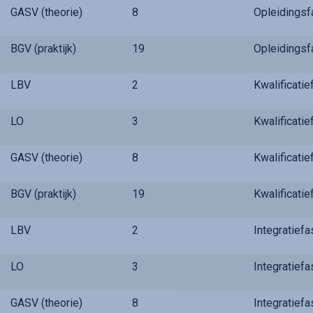
GASV (theorie)
8
Opleidings
BGV (praktijk)
19
Opleidings
LBV
2
Kwalificati
LO
3
Kwalificati
GASV (theorie)
8
Kwalificati
BGV (praktijk)
19
Kwalificati
LBV
2
Integratief
LO
3
Integratief
GASV (theorie)
8
Integratief