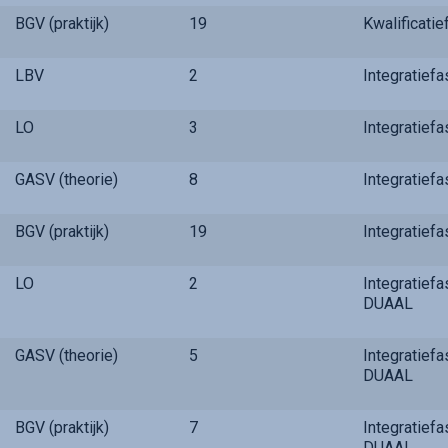
BGV (praktijk)
19
Kwalificati
LBV
2
Integratief
LO
3
Integratief
GASV (theorie)
8
Integratief
BGV (praktijk)
19
Integratief
LO
2
Integratief
DUAAL
GASV (theorie)
5
Integratief
DUAAL
BGV (praktijk)
7
Integratief
DUAAL