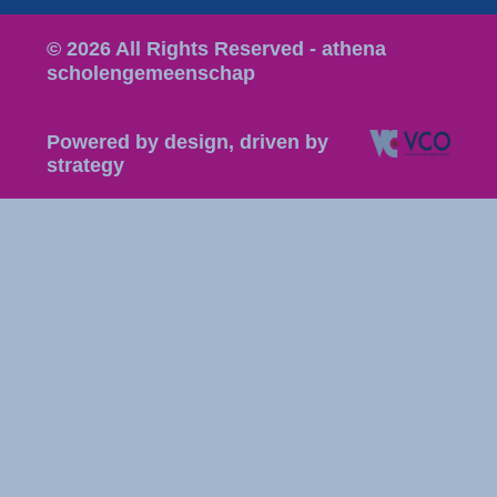
© 2026 All Rights Reserved - athena
scholengemeenschap
Powered by design, driven by
strategy