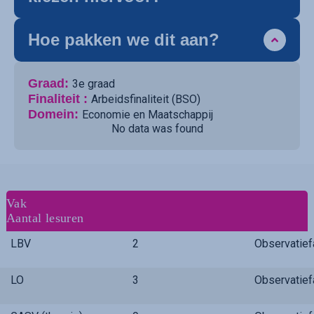
Hoe pakken we dit aan?
Graad:
3e graad
Finaliteit :
Arbeidsfinaliteit (BSO)
Domein:
Economie en Maatschappij
No data was found
Vak
Aantal lesuren
LBV
2
Observatie
LO
3
Observatie