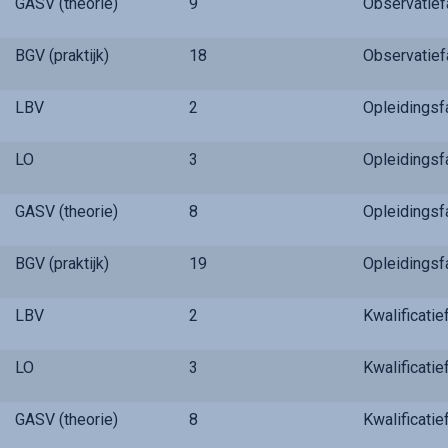
GASV (theorie)
9
Observatie
BGV (praktijk)
18
Observatie
LBV
2
Opleidings
LO
3
Opleidings
GASV (theorie)
8
Opleidings
BGV (praktijk)
19
Opleidings
LBV
2
Kwalificati
LO
3
Kwalificati
GASV (theorie)
8
Kwalificati