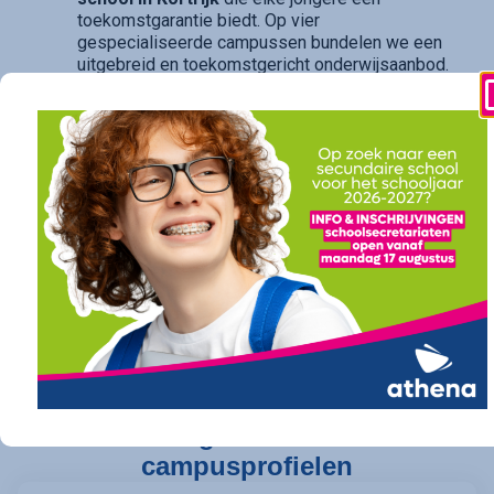
toekomstgarantie biedt. Op vier
gespecialiseerde campussen bundelen we een
uitgebreid en toekomstgericht onderwijsaanbod.
Of je nu droomt van verder studeren in
hogeschool of universiteit (onze
doorstroomfinaliteit
/ ASO) of direct een
succesvolle carrière ambieert (onze
arbeidsfinaliteit / BSO
), bij athena vind je een
traject op maat. Ook voor diegenen die daarin hun
opties openhouden, bieden onze studierichtingen
met
dubbele finaliteit
(TSO) de perfecte balans.
athena is de kwalitatieve school die een
sterk
diploma
, een
succesvolle opleiding
en een
gegarandeerde toekomst
belooft.
Vind
vandaag nog jouw perfecte pad bij athena.
Onze kracht ligt in de verschillende
campusprofielen