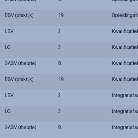
BGV (praktijk)
19
Opleidings
LBV
2
Kwalificati
LO
3
Kwalificati
GASV (theorie)
8
Kwalificati
BGV (praktijk)
19
Kwalificati
LBV
2
Integratief
LO
3
Integratief
GASV (theorie)
8
Integratief