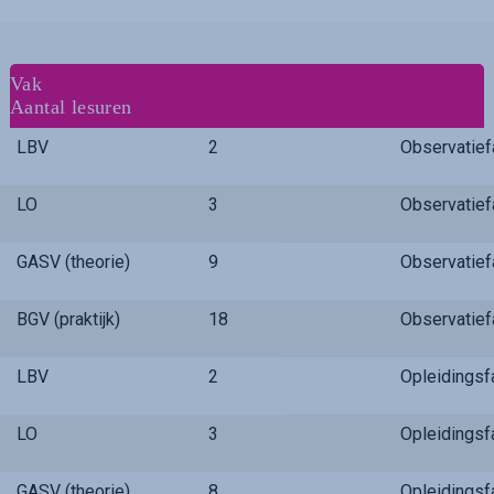
Vak
Aantal lesuren
LBV
2
Observatie
LO
3
Observatie
GASV (theorie)
9
Observatie
BGV (praktijk)
18
Observatie
LBV
2
Opleidings
LO
3
Opleidings
GASV (theorie)
8
Opleidings