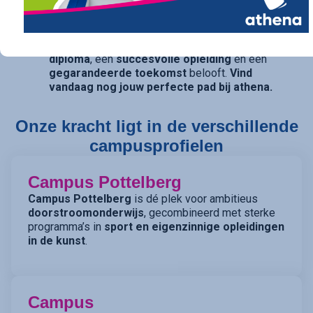
opties openhouden, bieden onze studierichtingen
met
dubbele finaliteit
(TSO) de perfecte balans.
athena is de kwalitatieve school die een
sterk
diploma
, een
succesvolle opleiding
en een
gegarandeerde toekomst
belooft.
Vind
vandaag nog jouw perfecte pad bij athena.
Onze kracht ligt in de verschillende
campusprofielen
Campus Pottelberg
Campus Pottelberg
is dé plek voor ambitieus
doorstroomonderwijs
, gecombineerd met sterke
programma’s in
sport en eigenzinnige opleidingen
in de kunst
.
Campus