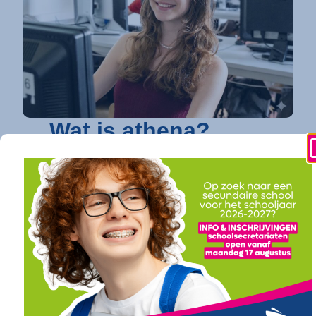
Wat is athena?
athena is dé toonaangevende secundaire
school in Kortrijk
die elke jongere een
toekomstgarantie biedt. Op vier
gespecialiseerde campussen bundelen we een
uitgebreid en toekomstgericht onderwijsaanbod.
Of je nu droomt van verder studeren in
hogeschool of universiteit (onze
doorstroomfinaliteit
/ ASO) of direct een
succesvolle carrière ambieert (onze
arbeidsfinaliteit / BSO
), bij athena vind je een
traject op maat. Ook voor diegenen die daarin hun