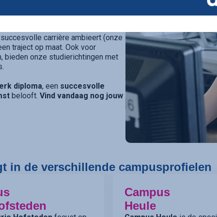
richt onderwijsaanbod.
eschool of universiteit (onze
 succesvolle carrière ambieert (onze
e een traject op maat. Ook voor
, bieden onze studierichtingen met
s.
erk diploma
, een
succesvolle
mst
belooft.
Vind vandaag nog jouw
gt in de verschillende campusprofielen
us
Campus
ofsteden
Heule