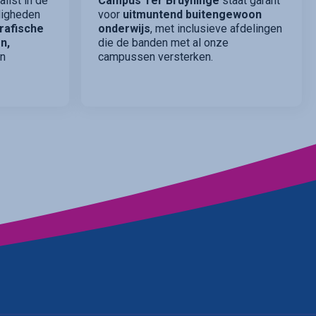
list in de
Campus Ter Bruyninge
staat garant
rdigheden
voor
uitmuntend buitengewoon
rafische
onderwijs
, met inclusieve afdelingen
n,
die de banden met al onze
n
campussen versterken.