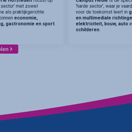
rie Hofsteden
focust op
Campus Heule
is de specia
 sector’ met zowel
‘harde sector’, waar je vaa
he als praktijkgerichte
voor de toekomst leert in
g
 binnen
economie,
en multimediale richtinge
g, gastronomie en sport
.
elektriciteit, bouw, auto
e
schilderen
.
olen