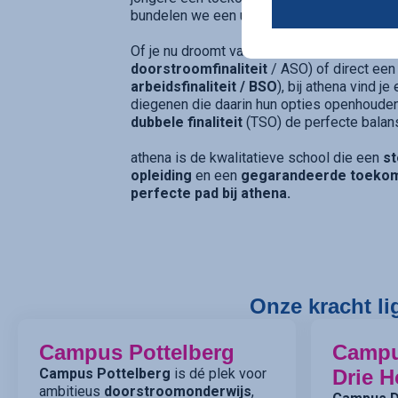
bundelen we een uitgebreid en toekomstge
Of je nu droomt van verder studeren in hog
doorstroomfinaliteit
/ ASO) of direct een
arbeidsfinaliteit / BSO
), bij athena vind j
diegenen die daarin hun opties openhouden
dubbele finaliteit
(TSO) de perfecte balan
athena is de kwalitatieve school die een
st
opleiding
en een
gegarandeerde toeko
perfecte pad bij athena.
Onze kracht li
Campus Pottelberg
Camp
Campus Pottelberg
is dé plek voor
Drie H
ambitieus
doorstroomonderwijs
,