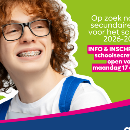
8
19
2
5
7
 school in Kortrijk
die elke
ier gespecialiseerde campussen