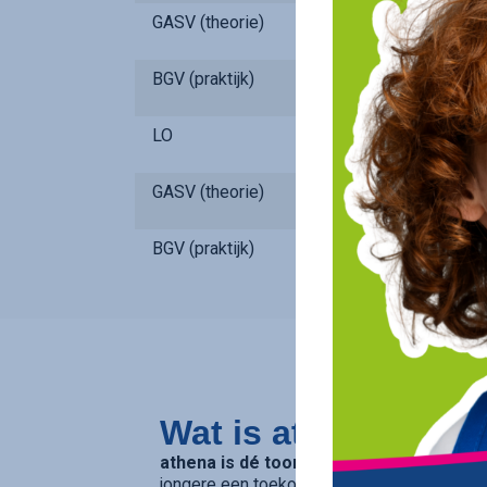
GASV (theorie)
BGV (praktijk)
LO
GASV (theorie)
BGV (praktijk)
Wat is athena?
athena is dé toonaangevende secundaire
jongere een toekomstgarantie biedt. Op v