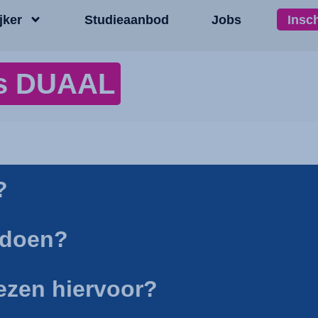
jker
Studieaanbod
Jobs
Insc
ies DUAAL
?
e doen?
iezen hiervoor?