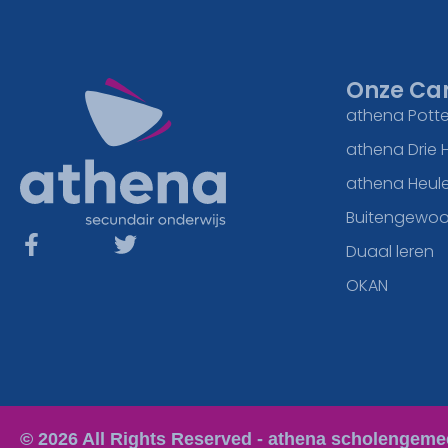
Onze Ca
athena Potte
athena Drie 
athena Heul
Buitengewoo
Duaal leren
OKAN
© 2026 All Rights Reserved - athena scholengem