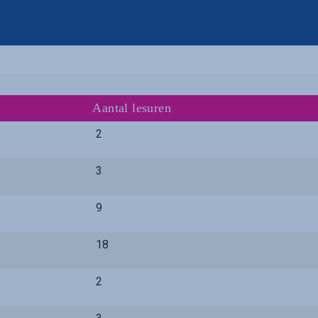
Aantal lesuren
2
3
9
18
2