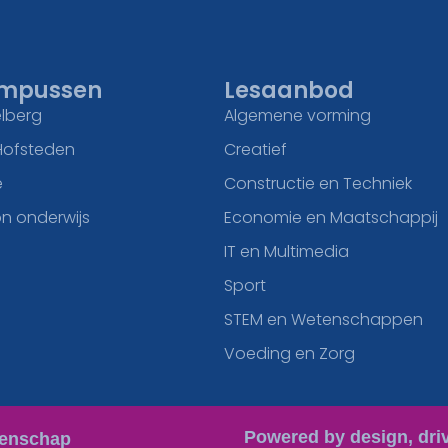
mpussen
Lesaanbod
lberg
Algemene vorming
Hofsteden
Creatief
e
Constructie en Techniek
n onderwijs
Economie en Maatschappij
IT en Multimedia
Sport
STEM en Wetenschappen
Voeding en Zorg
Powered by design, dri
eenschap