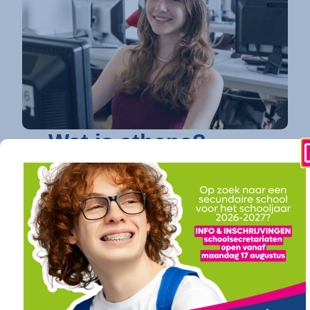
Wat is athena?
athena is dé toonaangevende secundaire
school in Kortrijk
die elke jongere een
toekomstgarantie biedt. Op vier
gespecialiseerde campussen bundelen we een
uitgebreid en toekomstgericht onderwijsaanbod.
Of je nu droomt van verder studeren in
hogeschool of universiteit (onze
doorstroomfinaliteit
/ ASO) of direct een
succesvolle carrière ambieert (onze
arbeidsfinaliteit / BSO
), bij athena vind je een