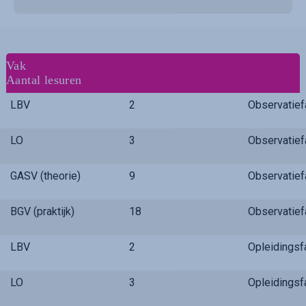
Vak
Aantal lesuren
LBV
2
Observatie
LO
3
Observatie
GASV (theorie)
9
Observatie
BGV (praktijk)
18
Observatie
LBV
2
Opleidings
LO
3
Opleidings