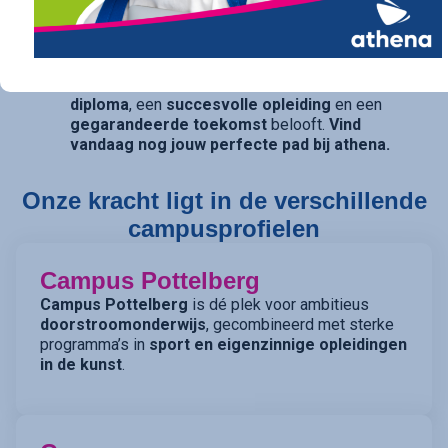
traject op maat. Ook voor diegenen die daarin hun
opties openhouden, bieden onze studierichtingen
met
dubbele finaliteit
(TSO) de perfecte balans.
athena is de kwalitatieve school die een
sterk
diploma
, een
succesvolle opleiding
en een
gegarandeerde toekomst
belooft.
Vind
vandaag nog jouw perfecte pad bij athena.
Onze kracht ligt in de verschillende
campusprofielen
Campus Pottelberg
Campus Pottelberg
is dé plek voor ambitieus
doorstroomonderwijs
, gecombineerd met sterke
programma’s in
sport en eigenzinnige opleidingen
in de kunst
.