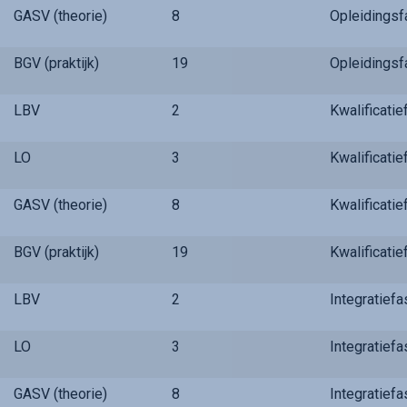
GASV (theorie)
8
Opleidings
BGV (praktijk)
19
Opleidings
LBV
2
Kwalificati
LO
3
Kwalificati
GASV (theorie)
8
Kwalificati
BGV (praktijk)
19
Kwalificati
LBV
2
Integratief
LO
3
Integratief
GASV (theorie)
8
Integratief