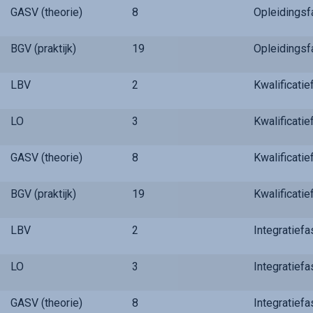
GASV (theorie)
8
Opleidings
BGV (praktijk)
19
Opleidings
LBV
2
Kwalificati
LO
3
Kwalificati
GASV (theorie)
8
Kwalificati
BGV (praktijk)
19
Kwalificati
LBV
2
Integratief
LO
3
Integratief
GASV (theorie)
8
Integratief