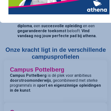
traject op maat. Ook voor diegenen die daarin hun
opties openhouden, bieden onze studierichtingen
met
dubbele finaliteit
(TSO) de perfecte balans.
athena is de kwalitatieve school die een
sterk
diploma
, een
succesvolle opleiding
en een
gegarandeerde toekomst
belooft.
Vind
vandaag nog jouw perfecte pad bij athena.
Onze kracht ligt in de verschillende
campusprofielen
Campus Pottelberg
Campus Pottelberg
is dé plek voor ambitieus
doorstroomonderwijs
, gecombineerd met sterke
programma’s in
sport en eigenzinnige opleidingen
in de kunst
.