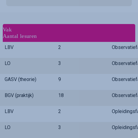
Vak
Aantal lesuren
LBV
2
Observatie
LO
3
Observatie
GASV (theorie)
9
Observatie
BGV (praktijk)
18
Observatie
LBV
2
Opleidings
LO
3
Opleidings