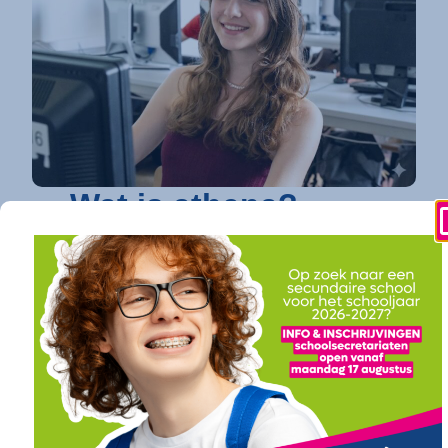
Wat is athena?
athena is dé toonaangevende secundaire
school in Kortrijk
die elke jongere een
toekomstgarantie biedt. Op vier
gespecialiseerde campussen bundelen we een
uitgebreid en toekomstgericht onderwijsaanbod.
Of je nu droomt van verder studeren in
hogeschool of universiteit (onze
doorstroomfinaliteit
/ ASO) of direct een
succesvolle carrière ambieert (onze
arbeidsfinaliteit / BSO
), bij athena vind je een