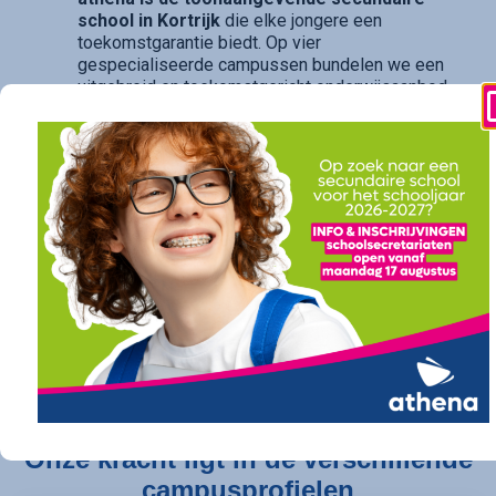
school in Kortrijk
die elke jongere een
toekomstgarantie biedt. Op vier
gespecialiseerde campussen bundelen we een
uitgebreid en toekomstgericht onderwijsaanbod.
Of je nu droomt van verder studeren in
hogeschool of universiteit (onze
doorstroomfinaliteit
/ ASO) of direct een
succesvolle carrière ambieert (onze
arbeidsfinaliteit / BSO
), bij athena vind je een
traject op maat. Ook voor diegenen die daarin hun
opties openhouden, bieden onze studierichtingen
met
dubbele finaliteit
(TSO) de perfecte balans.
athena is de kwalitatieve school die een
sterk
diploma
, een
succesvolle opleiding
en een
gegarandeerde toekomst
belooft.
Vind
vandaag nog jouw perfecte pad bij athena.
Onze kracht ligt in de verschillende
campusprofielen