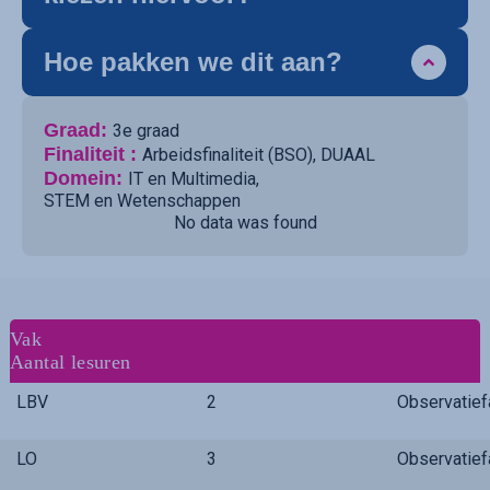
Hoe pakken we dit aan?
Graad:
3e graad
Finaliteit :
Arbeidsfinaliteit (BSO)
,
DUAAL
Domein:
IT en Multimedia
,
STEM en Wetenschappen
No data was found
Vak
Aantal lesuren
LBV
2
Observatie
LO
3
Observatie