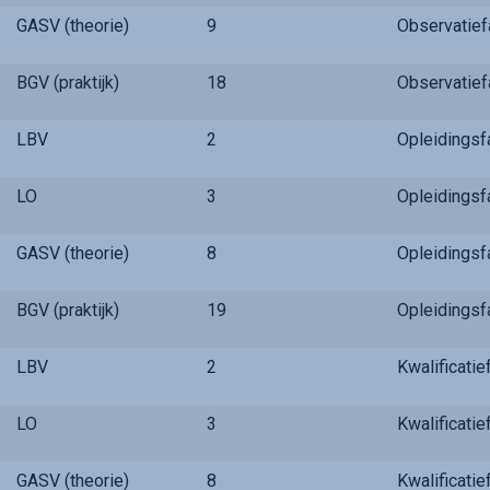
GASV (theorie)
9
Observatie
BGV (praktijk)
18
Observatie
LBV
2
Opleidings
LO
3
Opleidings
GASV (theorie)
8
Opleidings
BGV (praktijk)
19
Opleidings
LBV
2
Kwalificati
LO
3
Kwalificati
GASV (theorie)
8
Kwalificati