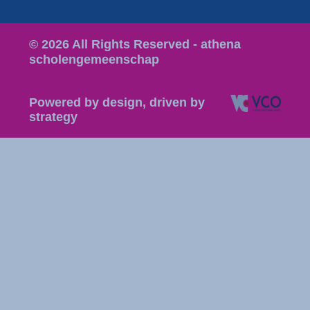
© 2026 All Rights Reserved - athena
scholengemeenschap
Powered by design, driven by
strategy