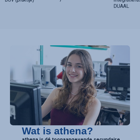
DUAAL
Wat is athena?
athena is dé toonaangevende secundaire