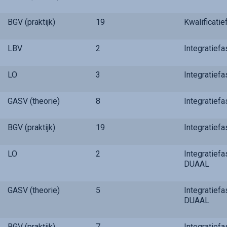
BGV (praktijk)
19
Kwalificati
LBV
2
Integratief
LO
3
Integratief
GASV (theorie)
8
Integratief
BGV (praktijk)
19
Integratief
LO
2
Integratief
DUAAL
GASV (theorie)
5
Integratief
DUAAL
BGV (praktijk)
7
Integratief