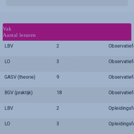
Vak
Aantal lesuren
LBV
2
Observatie
LO
3
Observatie
GASV (theorie)
9
Observatie
BGV (praktijk)
18
Observatie
LBV
2
Opleidings
LO
3
Opleidings