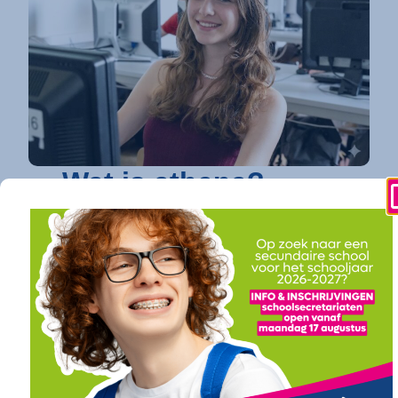
Wat is athena?
athena is dé toonaangevende secundaire
school in Kortrijk
die elke jongere een
toekomstgarantie biedt. Op vier
gespecialiseerde campussen bundelen we een
uitgebreid en toekomstgericht onderwijsaanbod.
Of je nu droomt van verder studeren in
hogeschool of universiteit (onze
doorstroomfinaliteit
/ ASO) of direct een
succesvolle carrière ambieert (onze
arbeidsfinaliteit / BSO
), bij athena vind je een