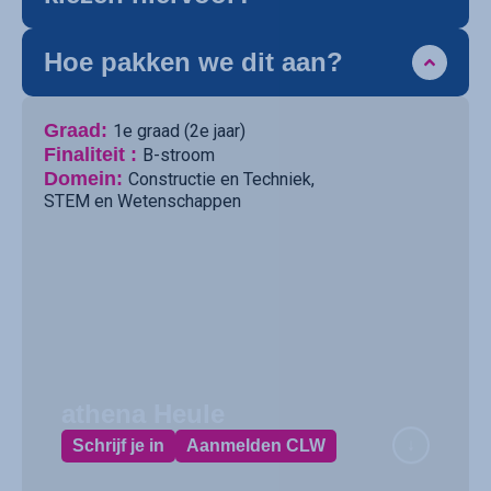
Hoe pakken we dit aan?
Graad:
1e graad (2e jaar)
Finaliteit :
B-stroom
Domein:
Constructie en Techniek
,
STEM en Wetenschappen
athena Heule
Schrijf je in
Aanmelden CLW