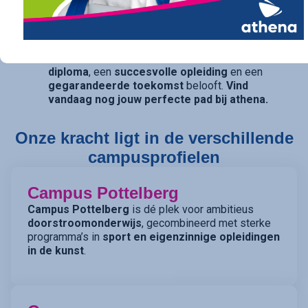
traject op maat. Ook voor diegenen die daarin hun
opties openhouden, bieden onze studierichtingen
met
dubbele finaliteit
(TSO) de perfecte balans.
athena is de kwalitatieve school die een
sterk
diploma
, een
succesvolle opleiding
en een
gegarandeerde toekomst
belooft.
Vind
vandaag nog jouw perfecte pad bij athena.
Onze kracht ligt in de verschillende
campusprofielen
Campus Pottelberg
Campus Pottelberg
is dé plek voor ambitieus
doorstroomonderwijs
, gecombineerd met sterke
programma’s in
sport en eigenzinnige opleidingen
in de kunst
.