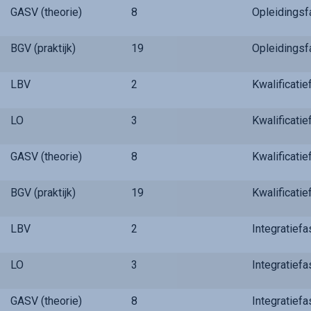
GASV (theorie)
8
Opleidings
BGV (praktijk)
19
Opleidings
LBV
2
Kwalificati
LO
3
Kwalificati
GASV (theorie)
8
Kwalificati
BGV (praktijk)
19
Kwalificati
LBV
2
Integratief
LO
3
Integratief
GASV (theorie)
8
Integratief