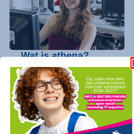
Wat is athena?
athena is dé toonaangevende secundaire
school in Kortrijk
die elke jongere een
toekomstgarantie biedt. Op vier
gespecialiseerde campussen bundelen we een
uitgebreid en toekomstgericht onderwijsaanbod.
Of je nu droomt van verder studeren in
hogeschool of universiteit (onze
doorstroomfinaliteit
/ ASO) of direct een
succesvolle carrière ambieert (onze
arbeidsfinaliteit / BSO
), bij athena vind je een
traject op maat. Ook voor diegenen die daarin hun