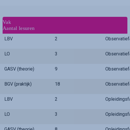
Vak
Aantal lesuren
LBV
2
Observatie
LO
3
Observatie
GASV (theorie)
9
Observatie
BGV (praktijk)
18
Observatie
LBV
2
Opleidings
LO
3
Opleidings
GASV (theorie)
8
Opleidings