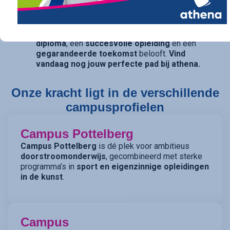
opties openhouden, bieden onze studierichtingen
met
dubbele finaliteit
(TSO) de perfecte balans.
athena is de kwalitatieve school die een
sterk
diploma
, een
succesvolle opleiding
en een
gegarandeerde toekomst
belooft.
Vind
vandaag nog jouw perfecte pad bij athena.
Onze kracht ligt in de verschillende
campusprofielen
Campus Pottelberg
Campus Pottelberg
is dé plek voor ambitieus
doorstroomonderwijs
, gecombineerd met sterke
programma’s in
sport en eigenzinnige opleidingen
in de kunst
.
Campus