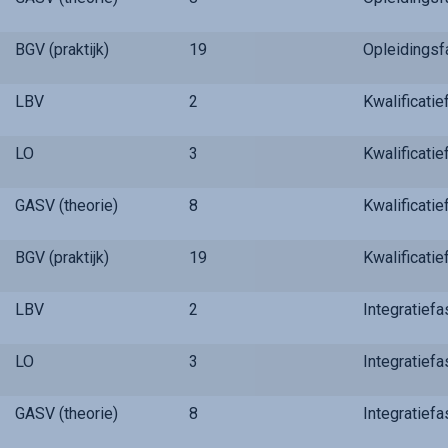
BGV (praktijk)
19
Opleidings
LBV
2
Kwalificati
LO
3
Kwalificati
GASV (theorie)
8
Kwalificati
BGV (praktijk)
19
Kwalificati
LBV
2
Integratief
LO
3
Integratief
GASV (theorie)
8
Integratief