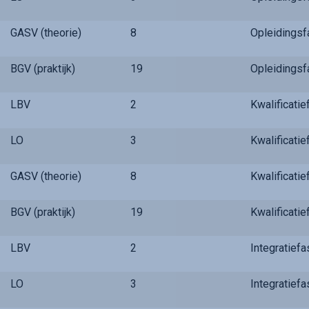
GASV (theorie)
8
Opleidings
BGV (praktijk)
19
Opleidings
LBV
2
Kwalificati
LO
3
Kwalificati
GASV (theorie)
8
Kwalificati
BGV (praktijk)
19
Kwalificati
LBV
2
Integratief
LO
3
Integratief