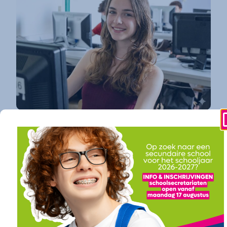
Wat is athena?
athena is dé toonaangevende secundaire
school in Kortrijk
die elke jongere een
toekomstgarantie biedt. Op vier
gespecialiseerde campussen bundelen we een
uitgebreid en toekomstgericht onderwijsaanbod.
Of je nu droomt van verder studeren in
hogeschool of universiteit (onze
doorstroomfinaliteit
/ ASO) of direct een
succesvolle carrière ambieert (onze