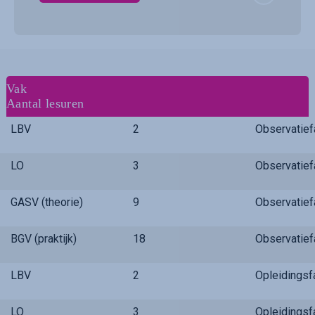
Vak
Aantal lesuren
LBV
2
Observatie
LO
3
Observatie
GASV (theorie)
9
Observatie
BGV (praktijk)
18
Observatie
LBV
2
Opleidings
LO
3
Opleidings