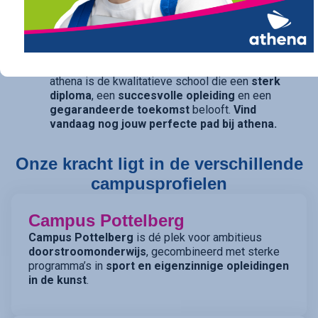
arbeidsfinaliteit / BSO
), bij athena vind je een
traject op maat. Ook voor diegenen die daarin hun
opties openhouden, bieden onze studierichtingen
met
dubbele finaliteit
(TSO) de perfecte balans.
athena is de kwalitatieve school die een
sterk
diploma
, een
succesvolle opleiding
en een
gegarandeerde toekomst
belooft.
Vind
vandaag nog jouw perfecte pad bij athena.
Onze kracht ligt in de verschillende
campusprofielen
Campus Pottelberg
Campus Pottelberg
is dé plek voor ambitieus
doorstroomonderwijs
, gecombineerd met sterke
programma’s in
sport en eigenzinnige opleidingen
in de kunst
.