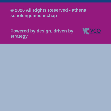
© 2026 All Rights Reserved - athena
scholengemeenschap
Powered by design, driven by
strategy