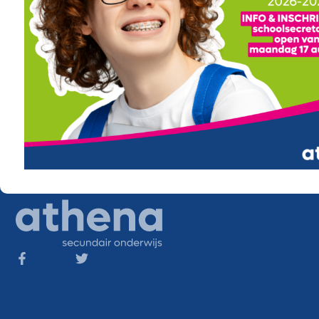
IT en Multimedia
Duaal leren
Sport
OKAN
STEM en Wetenschappen
Voeding en Zorg