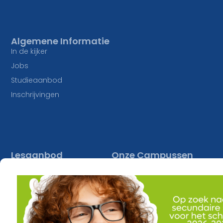
Algemene Informatie
In de kijker
Jobs
Studieaanbod
Inschrijvingen
Lesaanbod
Onze Campussen
Algemene vorming
athena Pottelberg
Creatief
athena Drie Hofsteden
Constructie en Techniek
athena Heule
Economie en Maatschappij
Buitengewoon onderwijs