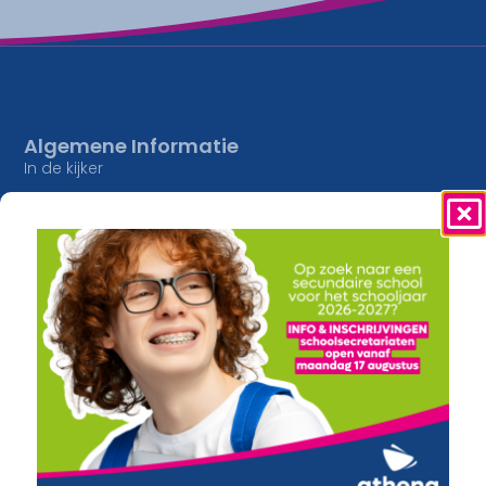
Algemene Informatie
In de kijker
Jobs
Studieaanbod
Inschrijvingen
Lesaanbod
Onze Campussen
Algemene vorming
athena Pottelberg
Creatief
athena Drie Hofsteden
Constructie en Techniek
athena Heule