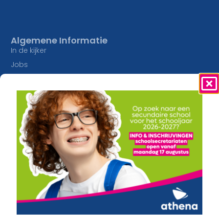
Algemene Informatie
In de kijker
Jobs
Studieaanbod
Inschrijvingen
Lesaanbod
Onze Campussen
Algemene vorming
athena Pottelberg
Creatief
athena Drie Hofsteden
Constructie en Techniek
athena Heule
Economie en Maatschappij
Buitengewoon onderwijs