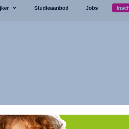
jker
Studieaanbod
Jobs
Insc
e – 113