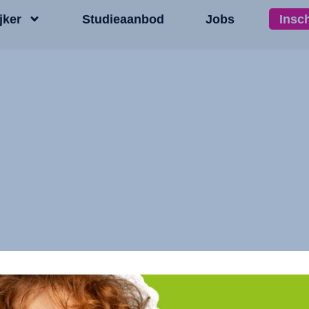
jker
Studieaanbod
Jobs
Insc
ek – 32