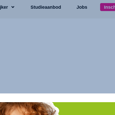
jker
Studieaanbod
Jobs
Insc
 – 146