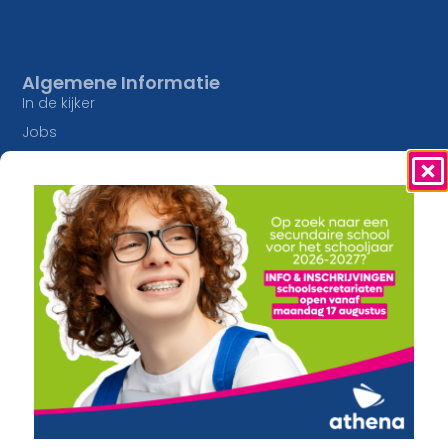
Algemene Informatie
In de kijker
Jobs
Studieaanbod
Inschrijvingen
Lesaanbod
Onze Campussen
Algemene vorming
athena Pottelberg
Creatief
athena Drie Hofsteden
Constructie en Techniek
athena Heule
Economie en Maatschappij
Buitengewoon onderwijs