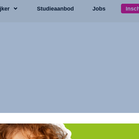
jker
Studieaanbod
Jobs
Insc
n – 118