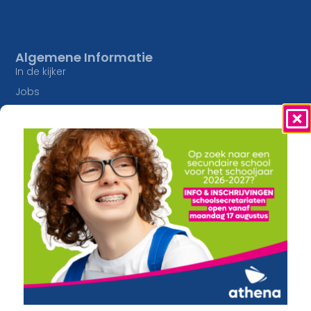
Algemene Informatie
In de kijker
Jobs
Studieaanbod
Inschrijvingen
Lesaanbod
Onze Campussen
Algemene vorming
athena Pottelberg
Creatief
athena Drie Hofsteden
Constructie en Techniek
athena Heule
Economie en Maatschappij
Buitengewoon onderwijs