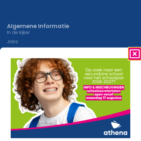
Algemene Informatie
In de kijker
Jobs
Studieaanbod
Inschrijvingen
Lesaanbod
Onze Campussen
Algemene vorming
athena Pottelberg
Creatief
athena Drie Hofsteden
Constructie en Techniek
athena Heule
Economie en Maatschappij
Buitengewoon onderwijs