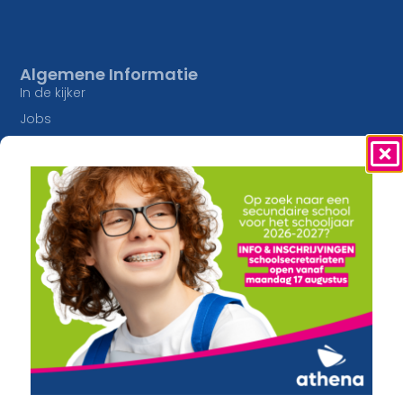
Algemene Informatie
In de kijker
Jobs
Studieaanbod
Inschrijvingen
Lesaanbod
Onze Campussen
Algemene vorming
athena Pottelberg
Creatief
athena Drie Hofsteden
Constructie en Techniek
athena Heule
Economie en Maatschappij
Buitengewoon onderwijs