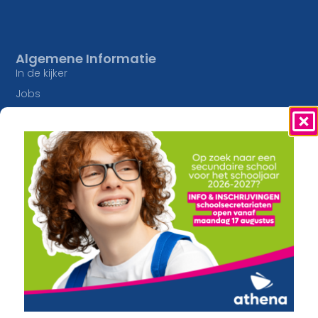
Algemene Informatie
In de kijker
Jobs
Studieaanbod
Inschrijvingen
Lesaanbod
Onze Campussen
Algemene vorming
athena Pottelberg
Creatief
athena Drie Hofsteden
Constructie en Techniek
athena Heule
Economie en Maatschappij
Buitengewoon onderwijs