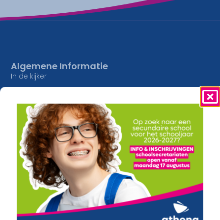
Algemene Informatie
In de kijker
Jobs
Studieaanbod
Inschrijvingen
Lesaanbod
Onze Campussen
Algemene vorming
athena Pottelberg
Creatief
athena Drie Hofsteden
Constructie en Techniek
athena Heule