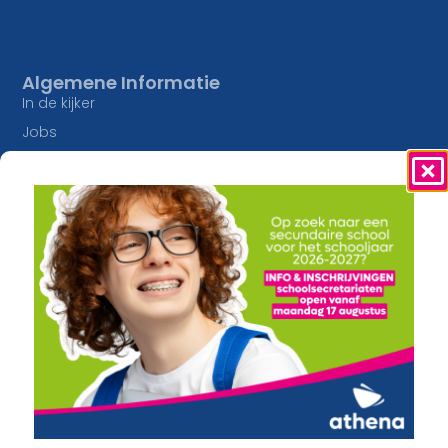
Algemene Informatie
In de kijker
Jobs
Studieaanbod
Inschrijvingen
Lesaanbod
Onze Campussen
Algemene vorming
athena Pottelberg
Creatief
athena Drie Hofsteden
Constructie en Techniek
athena Heule
Economie en Maatschappij
Buitengewoon onderwijs