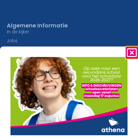
Algemene Informatie
In de kijker
Jobs
Studieaanbod
Inschrijvingen
Lesaanbod
Onze Campussen
Algemene vorming
athena Pottelberg
Creatief
athena Drie Hofsteden
Constructie en Techniek
athena Heule
Economie en Maatschappij
Buitengewoon onderwijs