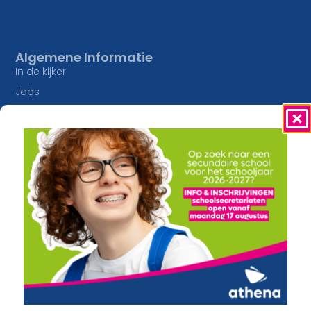
Algemene Informatie
In de kijker
Jobs
Studieaanbod
Inschrijvingen
Lesaanbod
Onze Campussen
Algemene vorming
athena Pottelberg
Creatief
athena Drie Hofsteden
Constructie en Techniek
athena Heule
Economie en Maatschappij
Buitengewoon onderwijs