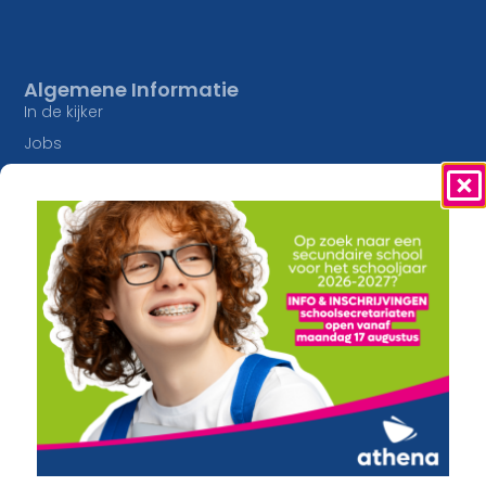
Algemene Informatie
In de kijker
Jobs
Studieaanbod
Inschrijvingen
Lesaanbod
Onze Campussen
Algemene vorming
athena Pottelberg
Creatief
athena Drie Hofsteden
Constructie en Techniek
athena Heule
Economie en Maatschappij
Buitengewoon onderwijs