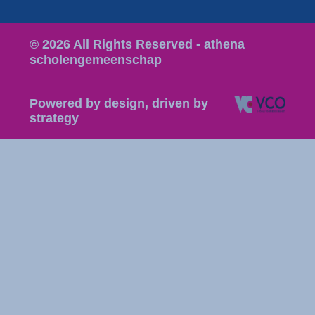
© 2026 All Rights Reserved - athena
scholengemeenschap
Powered by design, driven by
strategy