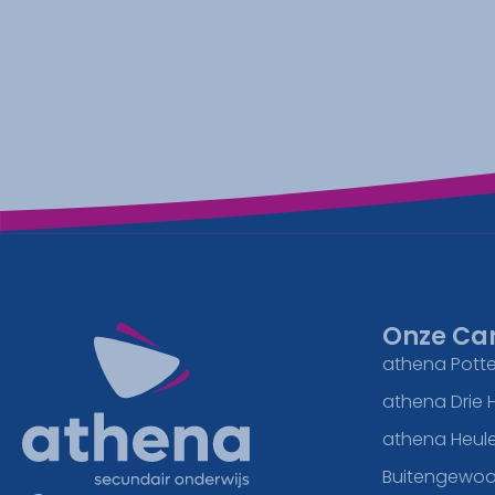
Onze Ca
athena Potte
athena Drie 
athena Heul
Buitengewoo