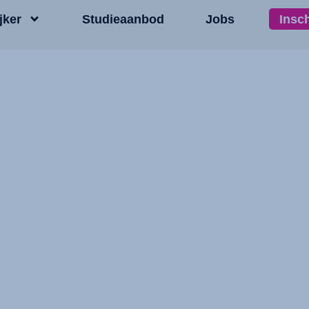
jker
Studieaanbod
Jobs
Insc