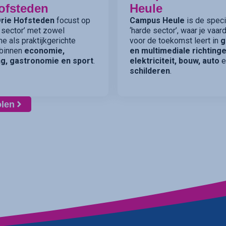
ofsteden
Heule
rie Hofsteden
focust op
Campus Heule
is de specia
 sector’ met zowel
‘harde sector’, waar je vaa
he als praktijkgerichte
voor de toekomst leert in
g
 binnen
economie,
en multimediale richtinge
g, gastronomie en sport
.
elektriciteit, bouw, auto
e
schilderen
.
olen