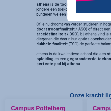
athena is dé toonaangevende secundaire
jongere een toekomstgarantie biedt. Op v
bundelen we een uitgebreid en toekomstge
Of je nu droomt van verder studeren in hog
doorstroomfinaliteit
/ ASO) of direct een
arbeidsfinaliteit / BSO
), bij athena vind j
diegenen die daarin hun opties openhouden
dubbele finaliteit
(TSO) de perfecte balan
athena is de kwalitatieve school die een
st
opleiding
en een
gegarandeerde toeko
perfecte pad bij athena.
Onze kracht li
Campus Pottelberg
Camp