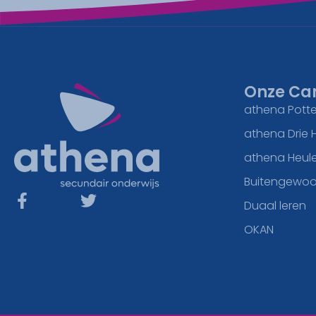
Onze Ca
athena Potte
athena Drie 
athena Heul
Buitengewoo
Duaal leren
OKAN