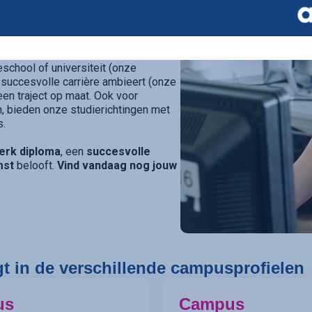
 school in Kortrijk
die elke
ier gespecialiseerde campussen
richt onderwijsaanbod.
eschool of universiteit (onze
 succesvolle carrière ambieert (onze
e een traject op maat. Ook voor
, bieden onze studierichtingen met
s.
erk diploma
, een
succesvolle
mst
belooft.
Vind vandaag nog jouw
gt in de verschillende campusprofielen
us
Campus