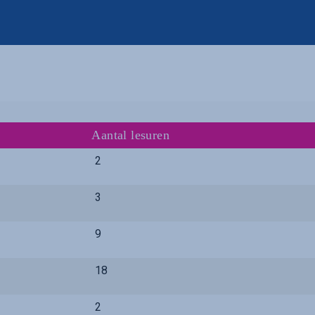
Aantal lesuren
2
3
9
18
2