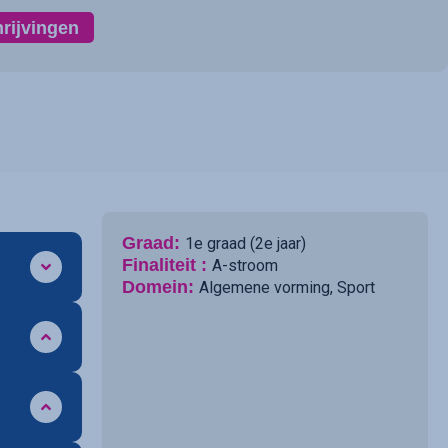
hrijvingen
Graad:
1e graad (2e jaar)
Finaliteit :
A-stroom
Domein:
Algemene vorming
,
Sport