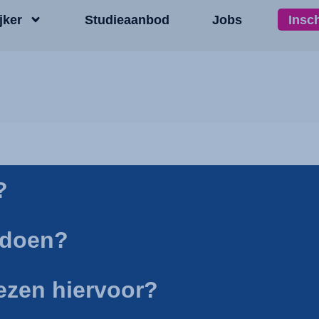
jker
Studieaanbod
Jobs
Insc
?
e doen?
iezen hiervoor?