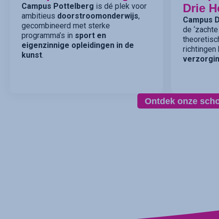
Campus Pottelberg
is dé plek voor
Drie H
ambitieus
doorstroomonderwijs
,
Campus D
gecombineerd met sterke
de ‘zachte
programma’s in
sport en
theoretisc
eigenzinnige opleidingen in de
richtingen
kunst
.
verzorgin
Ontdek onze sch